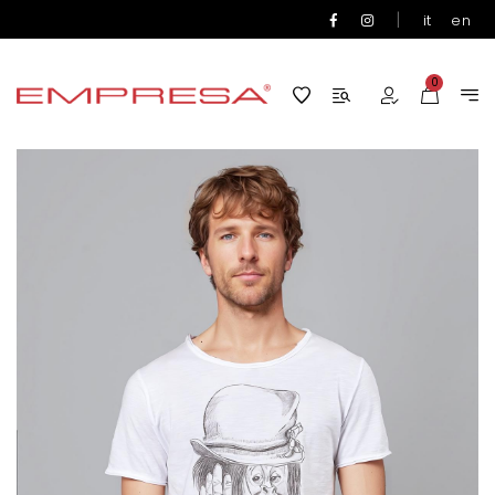
|
it
en
0