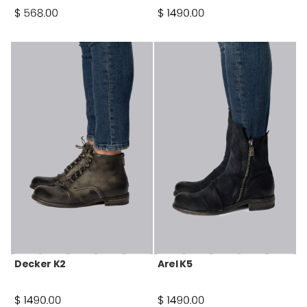
Decker K2
Arel K5