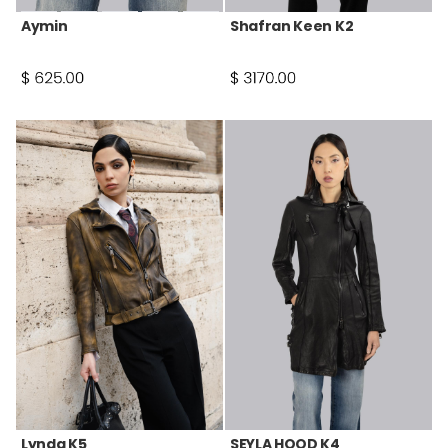
Aymin
Shafran Keen K2
Lynda K5
SEYLA HOOD K4