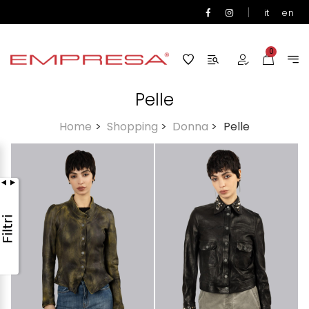
|
it
en
0
Pelle
Home
>
Shopping
>
Donna
>
Pelle