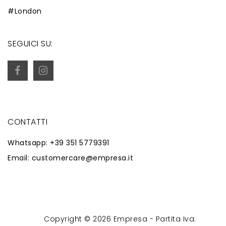
#London
SEGUICI SU:
CONTATTI
Whatsapp: +39 351 5779391
Email: customercare@empresa.it
Copyright © 2026 Empresa - Partita Iva:
Powered by
Zaion Web
-