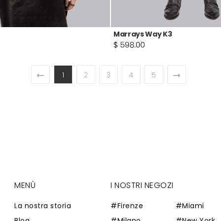
Marrays Way K3
1
2
3
4
5
MENÙ
I NOSTRI NEGOZI
La nostra storia
#Firenze
#Miami
Blog
#Milano
#New York