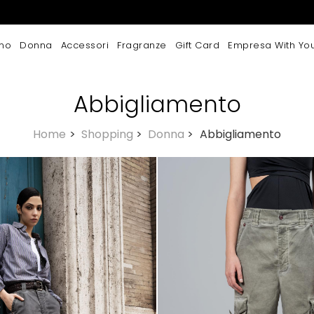
mo
Donna
Accessori
Fragranze
Gift Card
Empresa With Yo
Abbigliamento
Home
>
Shopping
>
Donna
>
Abbigliamento