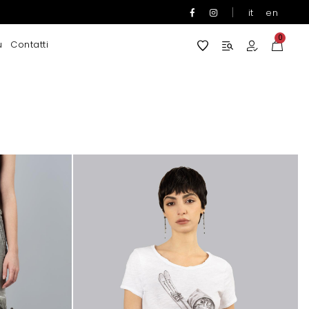
|
it
en
0
u
Contatti