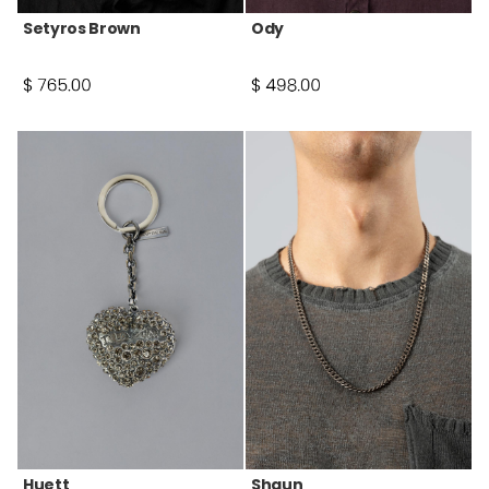
Setyros Brown
Ody
Huett
Shaun