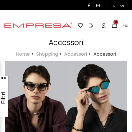
|
it
en
0
Accessori
Home
>
Shopping
>
Accessori
>
Accessori