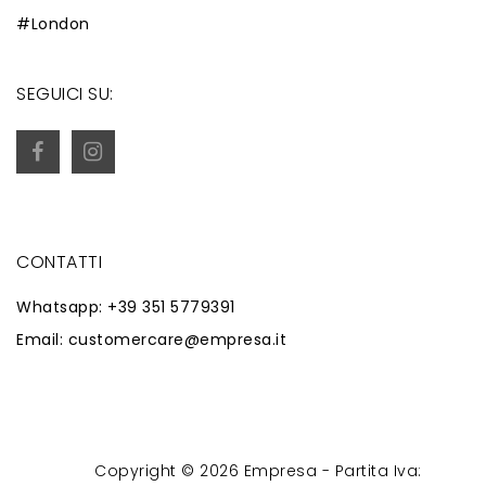
#London
SEGUICI SU:
CONTATTI
Whatsapp: +39 351 5779391
Email: customercare@empresa.it
Copyright © 2026 Empresa - Partita Iva:
Powered by
Zaion Web
-