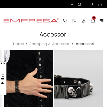
|
it
en
0
Accessori
Home
>
Shopping
>
Accessori
>
Accessori