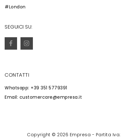
#London
SEGUICI SU:
CONTATTI
Whatsapp: +39 351 5779391
Email: customercare@empresa.it
Copyright © 2026 Empresa - Partita Iva:
Powered by
Zaion Web
-