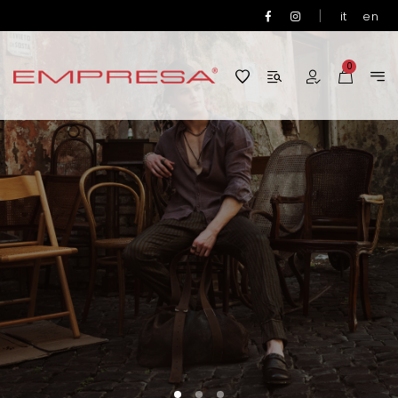
|
it
en
0