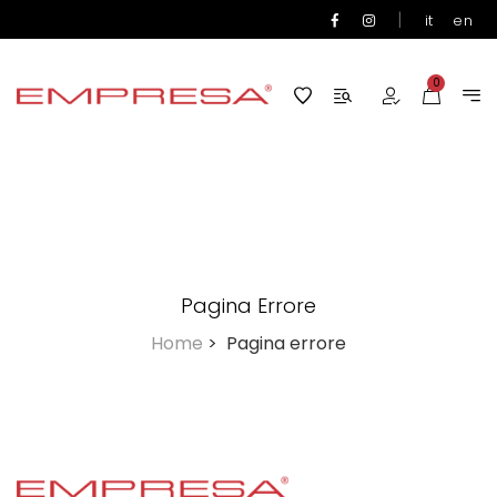
|
it
en
0
Pagina Errore
Home
>
Pagina errore