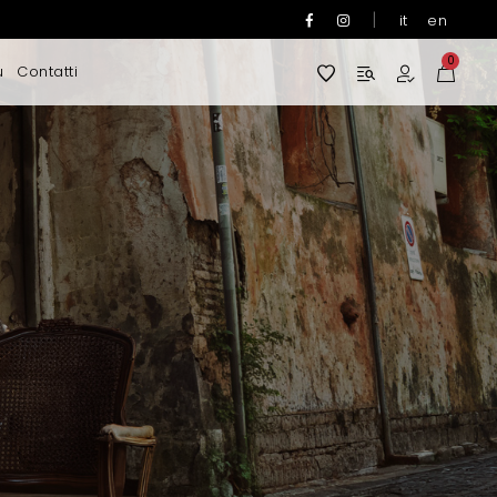
|
it
en
0
u
Contatti