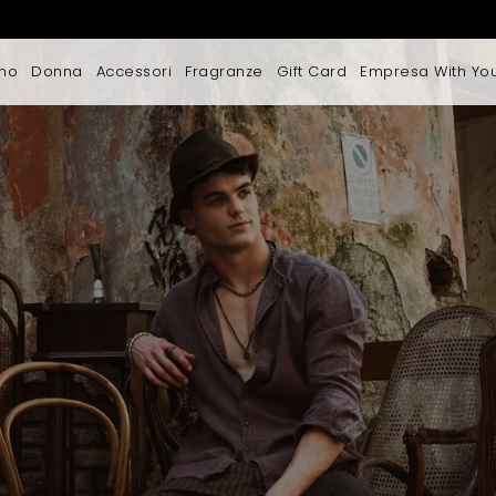
mo
Donna
Accessori
Fragranze
Gift Card
Empresa With Yo