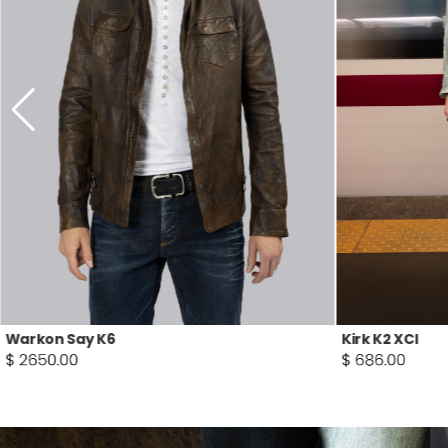
Kirk K2 XCI
Zykar