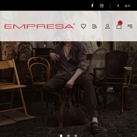
|
it
en
0