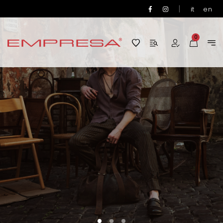
|
it
en
0