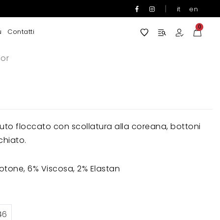
|
it
en
0
u
Contatti
or
uto floccato con scollatura alla coreana, bottoni
chiato.
otone, 6% Viscosa, 2% Elastan
46