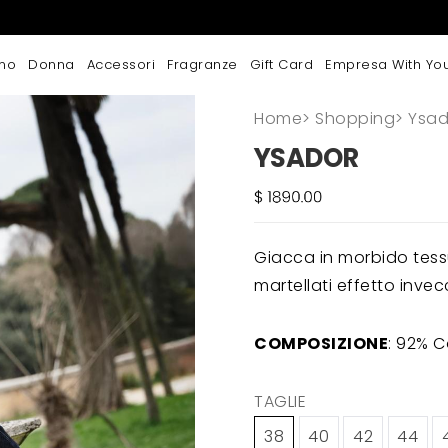
mo
Donna
Accessori
Fragranze
Gift Card
Empresa With Yo
Home
>
Shopping
>
Ysad
YSADOR
Giacca in morbido tess
martellati effetto invec
COMPOSIZIONE
: 92% C
TAGLIE
38
40
42
44