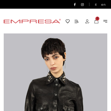
|
it
en
0