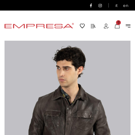
|
it
en
0