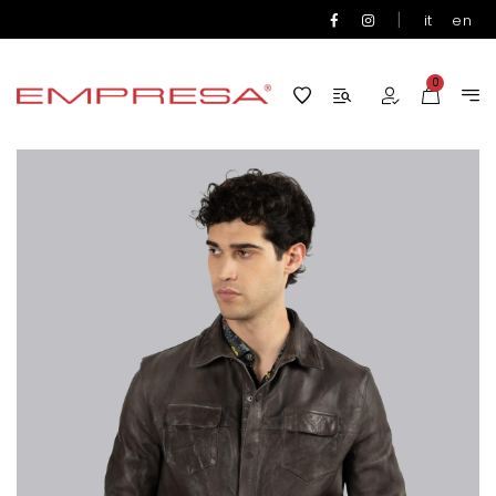
|
it
en
0