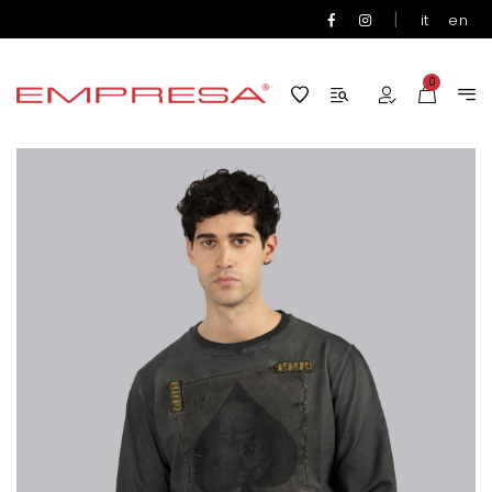
|
it
en
0