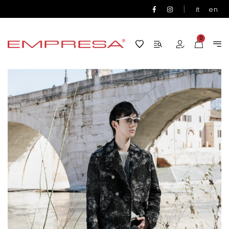
|
it
en
0