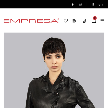
|
it
en
0