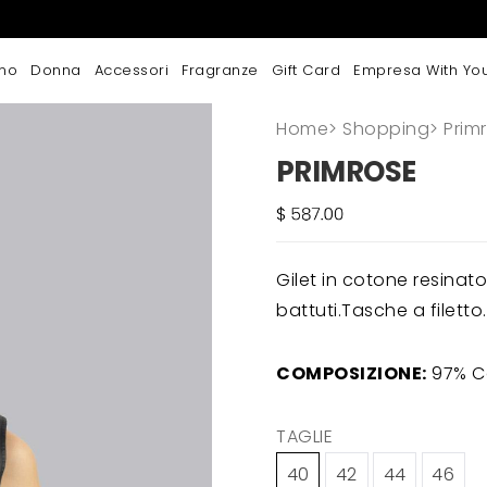
mo
Donna
Accessori
Fragranze
Gift Card
Empresa With Yo
Home
>
Shopping
>
Prim
PRIMROSE
Gilet in cotone resinato
battuti.Tasche a filett
COMPOSIZIONE:
97% C
TAGLIE
40
42
44
46