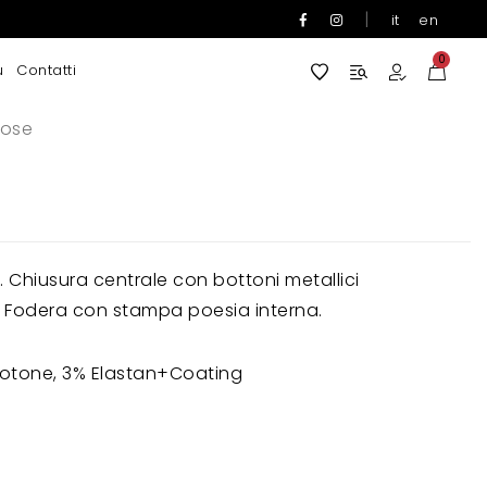
|
it
en
0
u
Contatti
rose
. Chiusura centrale con bottoni metallici
o. Fodera con stampa poesia interna.
otone, 3% Elastan+Coating