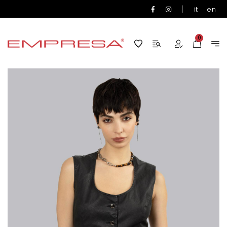
|
it
en
0