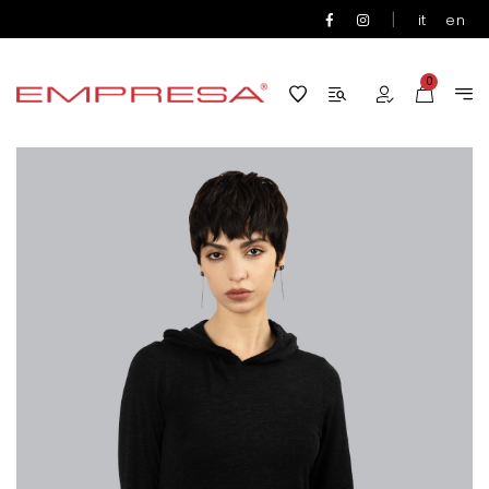
|
it
en
0