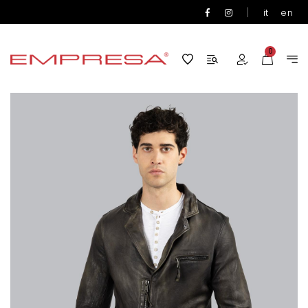
|
it
en
0