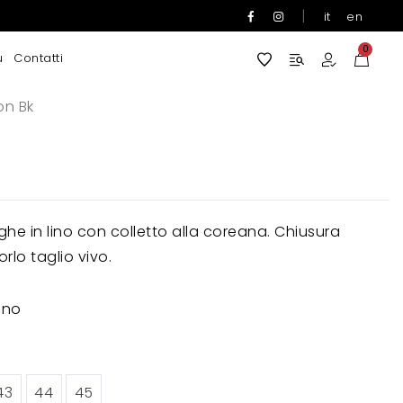
|
it
en
0
u
Contatti
on Bk
e in lino con colletto alla coreana. Chiusura
rlo taglio vivo.
ino
43
44
45