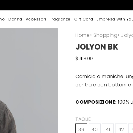
mo
Donna
Accessori
Fragranze
Gift Card
Empresa With Yo
Home
>
Shopping
>
Joly
JOLYON BK
Camicia a maniche lungh
centrale con bottoni e o
COMPOSIZIONE:
100% L
TAGLIE
39
40
41
42