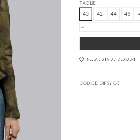
TAGLIE
40
42
44
46
-
NELLA LISTA DEI DESIDERI
CODICE:
DIPSY G3