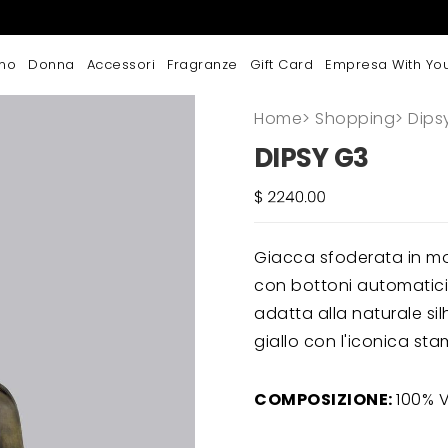
mo
Donna
Accessori
Fragranze
Gift Card
Empresa With Yo
Home
>
Shopping
>
Dips
DIPSY G3
Giacca sfoderata in m
con bottoni automatici.
adatta alla naturale sil
giallo con l'iconica s
COMPOSIZIONE:
100% V