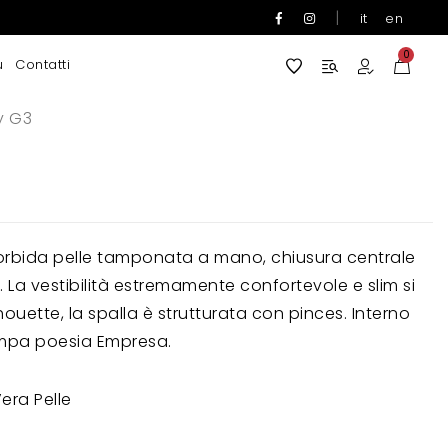
|
it
en
0
u
Contatti
y G3
orbida pelle tamponata a mano, chiusura centrale
 La vestibilità estremamente confortevole e slim si
houette, la spalla è strutturata con pinces. Interno
tampa poesia Empresa.
era Pelle