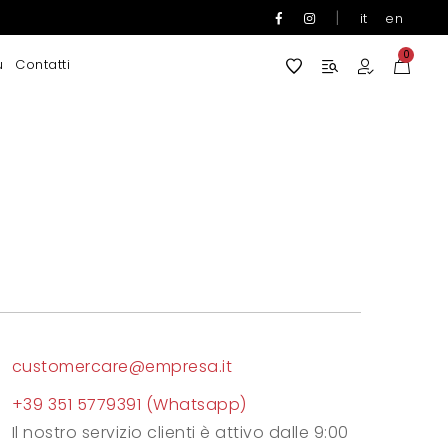
|
it
en
0
u
Contatti
customercare@empresa.it
+39 351 5779391 (Whatsapp)
Il nostro servizio clienti è attivo dalle 9:00