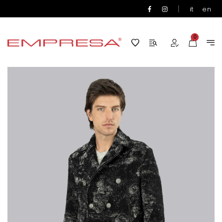
|
it
en
0