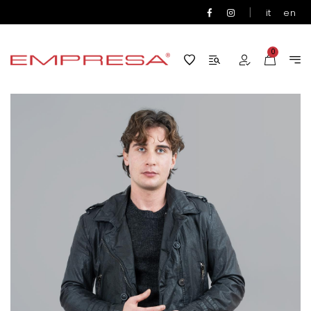
|
it
en
0