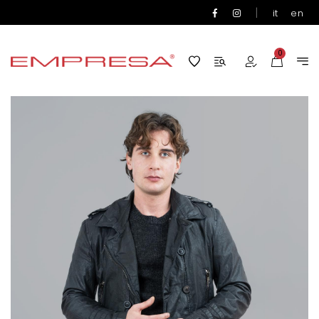
|
it
en
0