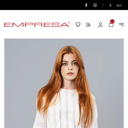
|
it
en
0