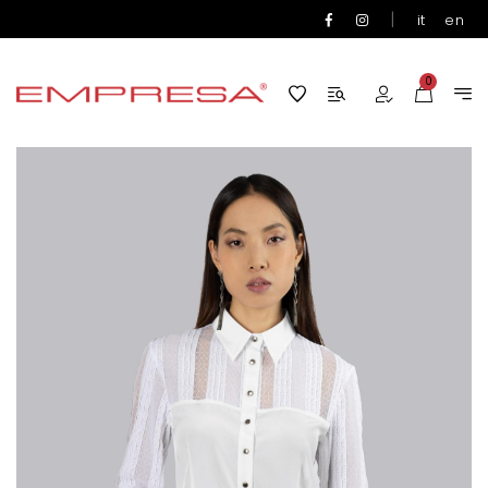
|
it
en
0