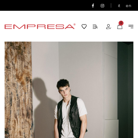
|
it
en
0