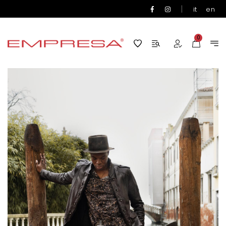
|
it
en
0