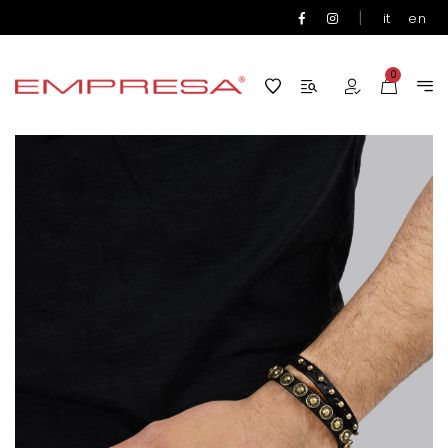
|
it
en
0