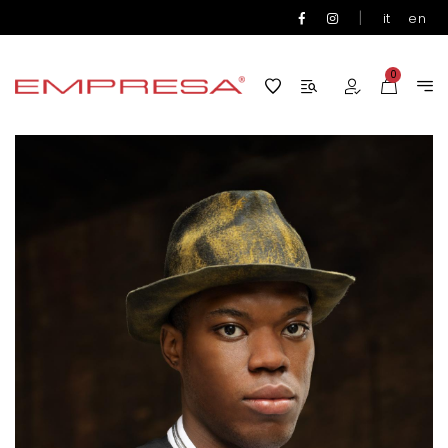
|
it
en
0