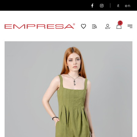
|
it
en
0