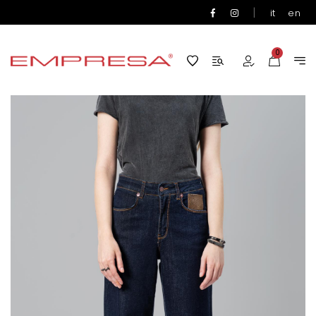
|
it
en
0