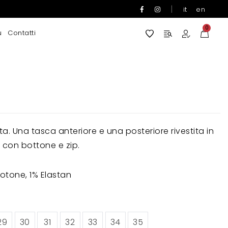
|
it
en
0
u
Contatti
a. Una tasca anteriore e una posteriore rivestita in
e con bottone e zip.
tone, 1% Elastan
29
30
31
32
33
34
35