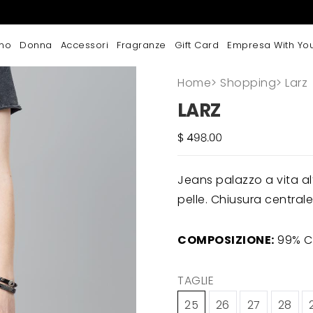
mo
Donna
Accessori
Fragranze
Gift Card
Empresa With Yo
Home
>
Shopping
>
Larz
LARZ
Jeans palazzo a vita alt
pelle. Chiusura central
COMPOSIZIONE:
99% Co
TAGLIE
25
26
27
28