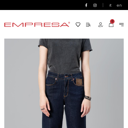
|
it
en
0