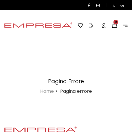
|
it
en
0
Pagina Errore
Home
>
Pagina errore