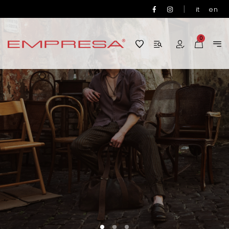
|
it
en
0