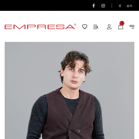
|
it
en
0