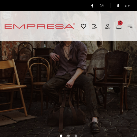
|
it
en
0