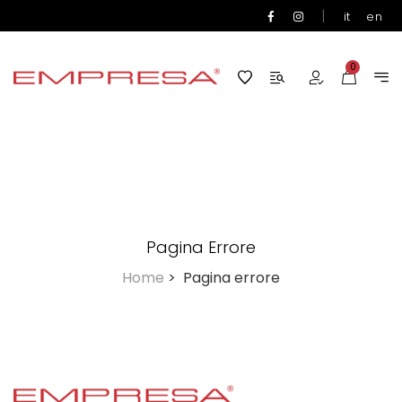
|
it
en
0
Pagina Errore
Home
>
Pagina errore