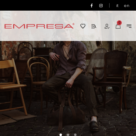
|
it
en
0