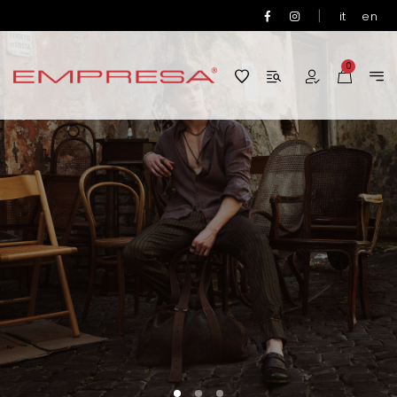
|
it
en
0