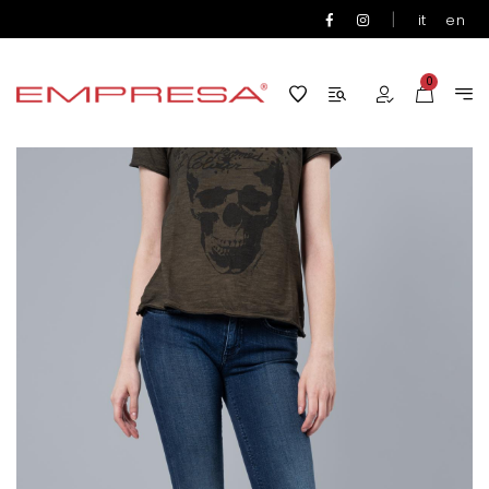
|
it
en
0