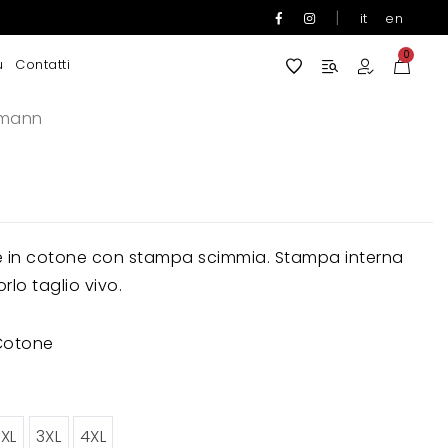
|
it
en
0
u
Contatti
mann
e in cotone con stampa scimmia. Stampa interna
lo taglio vivo.
 Cotone
XL
3XL
4XL