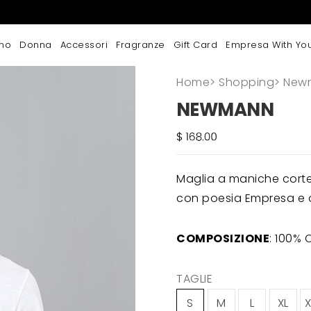
mo
Donna
Accessori
Fragranze
Gift Card
Empresa With Yo
Home
>
Shopping
>
New
NEWMANN
Maglia a maniche cort
con poesia Empresa e or
COMPOSIZIONE
: 100%
TAGLIE
S
M
L
XL
X