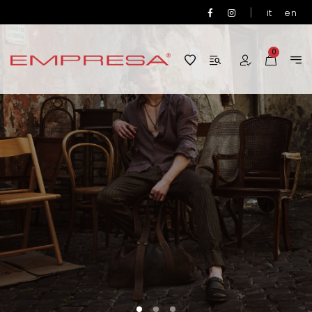
|
it
en
0