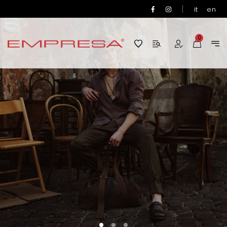
|
it
en
0