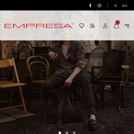
|
it
en
0