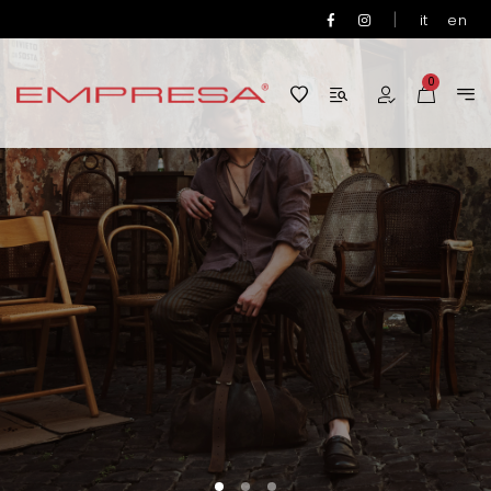
|
it
en
0